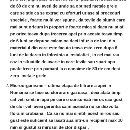
de 80 de cm nu aveti de unde sa obtineti metale grele
care se stie ca se extrag cu eforturi uriase si proceduri
speciale , foarte multi vor spune , da tevile de plumb care
mai sunt oricum in proportie foarte mica si daca nu stiati
pe orice teava dupa trecerea apei prin acesta teava timp
de 6 luni se depune calamina deci infuzia de ioni din
materialul din care este facuta teava este zero dupa 6
luni de la darea in folosinta a instalatiei , in cel mai rau
caz in situatiile de avarie in care tevile sau spart apa
poate trece prin pamant la o dancime de 80 de cm deci
zero metale grele .
Microorganisme – ultima etapa de filtrare a apei in
Romania se face cu clorurare gazoasa , deci atata timp
cat veti simti in apa pe care o consumati miros sau gust
de clor veti avea garantia ca in aceasta nu se dezvolta
flora microbiana . Ca sa nu mai simtiti acest miros sau
gust este suficient sa lasati apa intr-un recipient max 10
min si gustul si mirosul de clor dispar .