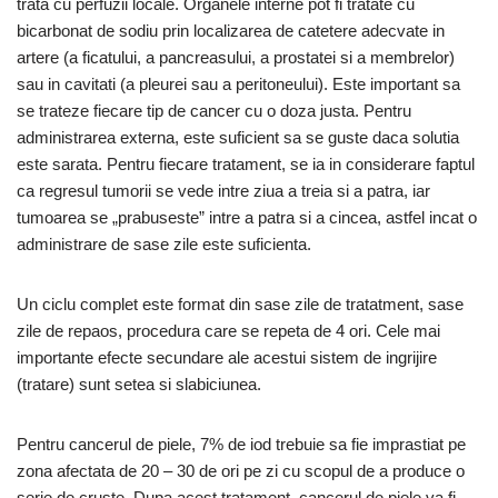
trata cu perfuzii locale. Organele interne pot fi tratate cu
bicarbonat de sodiu prin localizarea de catetere adecvate in
artere (a ficatului, a pancreasului, a prostatei si a membrelor)
sau in cavitati (a pleurei sau a peritoneului). Este important sa
se trateze fiecare tip de cancer cu o doza justa. Pentru
administrarea externa, este suficient sa se guste daca solutia
este sarata. Pentru fiecare tratament, se ia in considerare faptul
ca regresul tumorii se vede intre ziua a treia si a patra, iar
tumoarea se „prabuseste” intre a patra si a cincea, astfel incat o
administrare de sase zile este suficienta.
Un ciclu complet este format din sase zile de tratatment, sase
zile de repaos, procedura care se repeta de 4 ori. Cele mai
importante efecte secundare ale acestui sistem de ingrijire
(tratare) sunt setea si slabiciunea.
Pentru cancerul de piele, 7% de iod trebuie sa fie imprastiat pe
zona afectata de 20 – 30 de ori pe zi cu scopul de a produce o
serie de cruste. Dupa acest tratament, cancerul de piele va fi