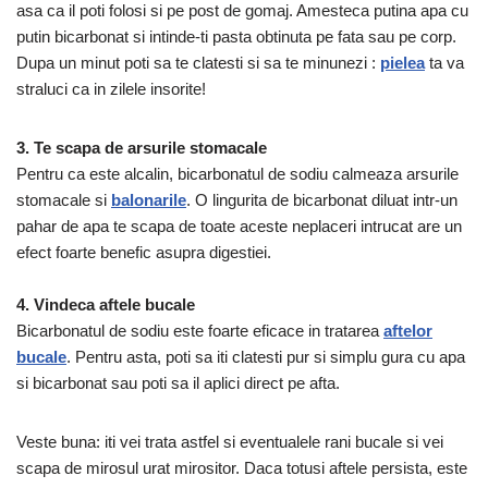
asa ca il poti folosi si pe post de gomaj. Amesteca putina apa cu
putin bicarbonat si intinde-ti pasta obtinuta pe fata sau pe corp.
Dupa un minut poti sa te clatesti si sa te minunezi :
pielea
ta va
straluci ca in zilele insorite!
3. Te scapa de arsurile stomacale
Pentru ca este alcalin, bicarbonatul de sodiu calmeaza arsurile
stomacale si
balonarile
. O lingurita de bicarbonat diluat intr-un
pahar de apa te scapa de toate aceste neplaceri intrucat are un
efect foarte benefic asupra digestiei.
4. Vindeca aftele bucale
Bicarbonatul de sodiu este foarte eficace in tratarea
aftelor
bucale
. Pentru asta, poti sa iti clatesti pur si simplu gura cu apa
si bicarbonat sau poti sa il aplici direct pe afta.
Veste buna: iti vei trata astfel si eventualele rani bucale si vei
scapa de mirosul urat mirositor. Daca totusi aftele persista, este