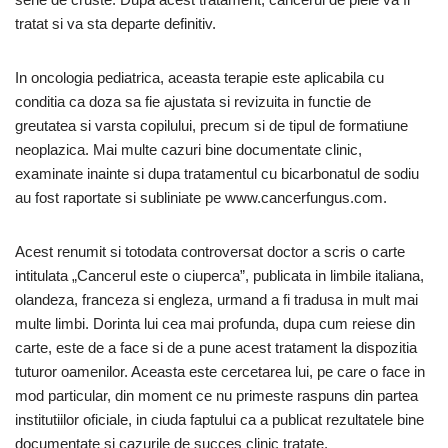
tratat si va sta departe definitiv.
In oncologia pediatrica, aceasta terapie este aplicabila cu
conditia ca doza sa fie ajustata si revizuita in functie de
greutatea si varsta copilului, precum si de tipul de formatiune
neoplazica. Mai multe cazuri bine documentate clinic,
examinate inainte si dupa tratamentul cu bicarbonatul de sodiu
au fost raportate si subliniate pe www.cancerfungus.com.
Acest renumit si totodata controversat doctor a scris o carte
intitulata „Cancerul este o ciuperca”, publicata in limbile italiana,
olandeza, franceza si engleza, urmand a fi tradusa in mult mai
multe limbi. Dorinta lui cea mai profunda, dupa cum reiese din
carte, este de a face si de a pune acest tratament la dispozitia
tuturor oamenilor. Aceasta este cercetarea lui, pe care o face in
mod particular, din moment ce nu primeste raspuns din partea
institutiilor oficiale, in ciuda faptului ca a publicat rezultatele bine
documentate si cazurile de succes clinic tratate.