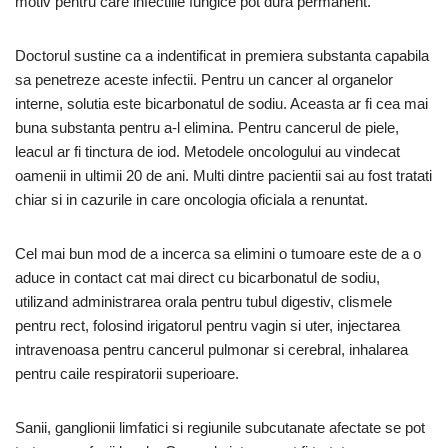
motiv pentru care infectiile fungice pot dura permanent.
Doctorul sustine ca a indentificat in premiera substanta capabila
sa penetreze aceste infectii. Pentru un cancer al organelor
interne, solutia este bicarbonatul de sodiu. Aceasta ar fi cea mai
buna substanta pentru a-l elimina. Pentru cancerul de piele,
leacul ar fi tinctura de iod. Metodele oncologului au vindecat
oamenii in ultimii 20 de ani. Multi dintre pacientii sai au fost tratati
chiar si in cazurile in care oncologia oficiala a renuntat.
Cel mai bun mod de a incerca sa elimini o tumoare este de a o
aduce in contact cat mai direct cu bicarbonatul de sodiu,
utilizand administrarea orala pentru tubul digestiv, clismele
pentru rect, folosind irigatorul pentru vagin si uter, injectarea
intravenoasa pentru cancerul pulmonar si cerebral, inhalarea
pentru caile respiratorii superioare.
Sanii, ganglionii limfatici si regiunile subcutanate afectate se pot