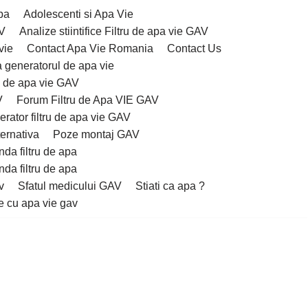
pa
Adolescenti si Apa Vie
AV
Analize stiintifice Filtru de apa vie GAV
vie
Contact Apa Vie Romania
Contact Us
 generatorul de apa vie
u de apa vie GAV
V
Forum Filtru de Apa VIE GAV
rator filtru de apa vie GAV
ernativa
Poze montaj GAV
da filtru de apa
da filtru de apa
v
Sfatul medicului GAV
Stiati ca apa ?
e cu apa vie gav