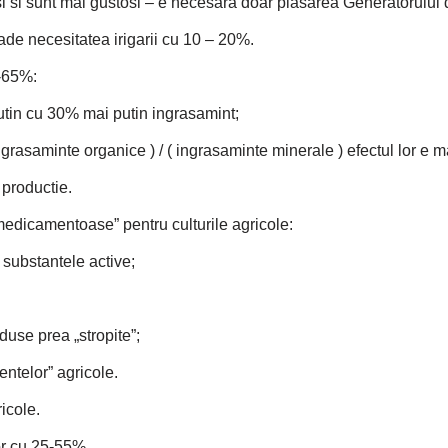
osi si sunt mai gustosi – e necesara doar plasarea Generatorului
de necesitatea irigarii cu 10 – 20%.
5-65%:
 putin cu 30% mai putin ingrasamint;
grasaminte organice ) / ( ingrasaminte minerale ) efectul lor e m
n productie.
„medicamentoase” pentru culturile agricole:
 substantele active;
duse prea „stropite”;
entelor” agricole.
ricole.
or cu 25-55%.