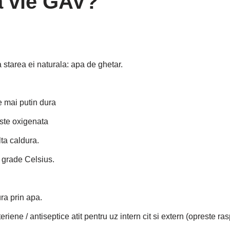
pa vie GAV?
a starea ei naturala: apa de ghetar.
e mai putin dura
este oxigenata
ta caldura.
 grade Celsius.
ra prin apa.
iene / antiseptice atit pentru uz intern cit si extern (opreste rasp