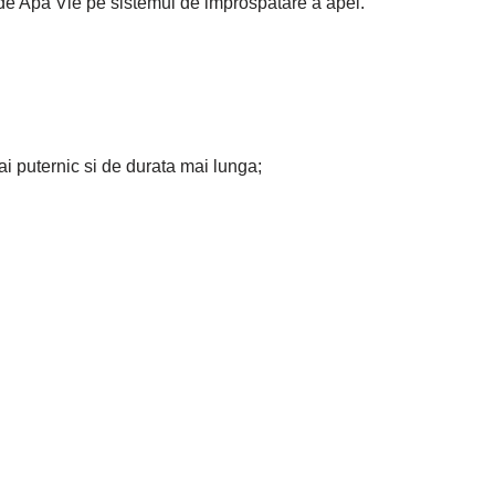
 de Apa Vie pe sistemul de improspatare a apei.
ai puternic si de durata mai lunga;