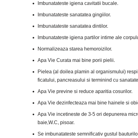
Imbunatateste igiena cavitatii bucale.
Imbunatateste sanatatea gingiilor.
Imbunatateste sanatatea dintilor.
Imbunatateste igiena partilor intime ale corpulu
Normalizeaza starea hemoroizilor.
Apa Vie Curata mai bine porii pielii.
Pielea (al doilea plamin al organismului) respi
ficatului, pancreasului si terminind cu sanatatea
Apa Vie previne si reduce aparitia cosurilor.
Apa Vie dezinfecteaza mai bine hainele si obiect
Apa Vie incetineste de 3-5 ori depunerea microbi
baie,W.C, pisoar.
Se imbunatateste semnificativ gustul bauturilo