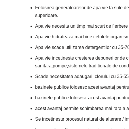
Folosirea generatoarelor de apa vie la sute de i
superioare.
Apa vie necesita un timp mai scurt de fierbere 
Apa vie hidrateaza mai bine celulele organismul
Apa vie scade utilizarea detergentilor cu 35-7
Apa vie incetineste cresterea depunerilor de ca
sanitara;pompe;sistemele traditionale de condi
Scade necesitatea adaugarii clorului cu 35-5
bazinele publice folosesc acest avantaj pentr
bazinele publice folosesc acest avantaj pentru
acest avantaj permite schimbarea mai rara a ap
Se incetineste procesul natural de alterare / in