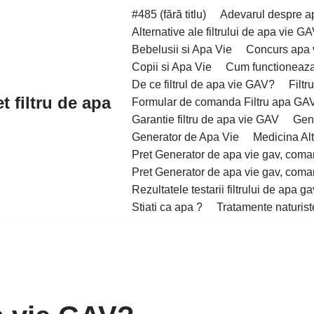
#485 (fără titlu)
Adevarul despre a
Alternative ale filtrului de apa vie G
Bebelusii si Apa Vie
Concurs apa 
Copii si Apa Vie
Cum functioneaza
De ce filtrul de apa vie GAV?
Filtr
t filtru de apa
Formular de comanda Filtru apa GA
Garantie filtru de apa vie GAV
Gene
Generator de Apa Vie
Medicina Alt
Pret Generator de apa vie gav, coman
Pret Generator de apa vie gav, coman
Rezultatele testarii filtrului de apa ga
Stiati ca apa ?
Tratamente naturist