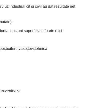
uz industrial cit si civil au dat rezultate net
natate).
rita tensiuni superficiale foarte mici
pei;boilere;vase;tevi;tehnica
frecventeaza.