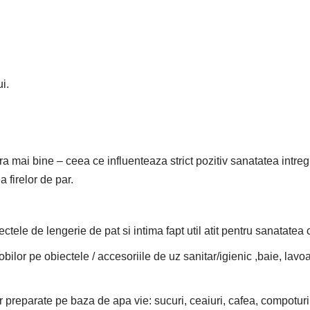
i.
ra mai bine – ceea ce influenteaza strict pozitiv sanatatea intre
 firelor de par.
ele de lengerie de pat si intima fapt util atit pentru sanatatea c
lor pe obiectele / accesoriile de uz sanitar/igienic ,baie, lavoar
r preparate pe baza de apa vie: sucuri, ceaiuri, cafea, compoturi