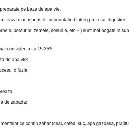
r preparate pe baza de apa vie.
ileaza mai usor astfel imbunatatind intreg procesul digestiei.
ele, borsurile, zemele, sosurile, etc – ) sunt mai bogate in subs
mai consistenta cu 15-35%.
za de apa vie:
ocesul difuziei;
ereaza;
ila de zapada;
imentelor ce contin zahar (ceai, cafea, suc, apa gazoasa, prajituri,