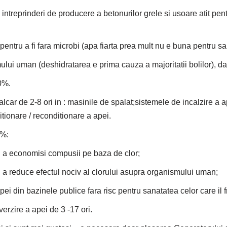
ntreprinderi de producere a betonurilor grele si usoare atit pentru 
pentru a fi fara microbi (apa fiarta prea mult nu e buna pentru sa
ui uman (deshidratarea e prima cauza a majoritatii bolilor), dato
0%.
lcar de 2-8 ori in : masinile de spalat;sistemele de incalzire a a
tionare / reconditionare a apei.
5%:
u a economisi compusii pe baza de clor;
 a reduce efectul nociv al clorului asupra organismului uman;
ei din bazinele publice fara risc pentru sanatatea celor care il 
verzire a apei de 3 -17 ori.