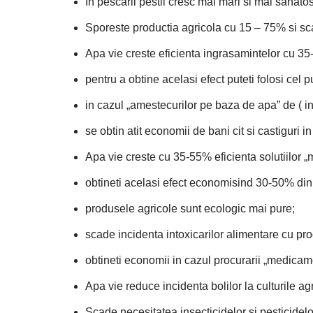
In pescarii pestii cresc mai mari si mai sanat
Sporeste productia agricola cu 15 – 75% si sca
Apa vie creste eficienta ingrasamintelor cu 3
pentru a obtine acelasi efect puteti folosi cel
in cazul „amestecurilor pe baza de apa” de ( in
se obtin atit economii de bani cit si castiguri i
Apa vie creste cu 35-55% eficienta solutiilor 
obtineti acelasi efect economisind 30-50% din
produsele agricole sunt ecologic mai pure;
scade incidenta intoxicarilor alimentare cu pro
obtineti economii in cazul procurarii „medicam
Apa vie reduce incidenta bolilor la culturile ag
Scade necesitatea insecticidelor si pesticidel