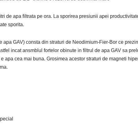
i de apa filtrata pe ora. La sporirea presiunii apei productivitate
ate sporita.
de apa GAV) consta din straturi de Neodimium-Fier-Bor ce prezint
tfel incat ansmblul fortelor obinute in filtrul de apa GAV sa prelu
r e apa cea mai buna. Grosimea acestor straturi de magneti hipe
ima.
Special