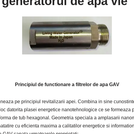
generatorul de apa vie
Principiul de functionare a filtrelor de apa GAV
neaza pe principiul revitalizarii apei. Combina in sine cunostinte
 loc datorita plasei energetice nanotehnologice ce se formeaza p
forma de tub hexagonal. Geometria speciala a amplasarii nanom
atatire cu eficienta maxima a calitatilor energetice si informatio
pa GAV capata urmatoarele proprietati: