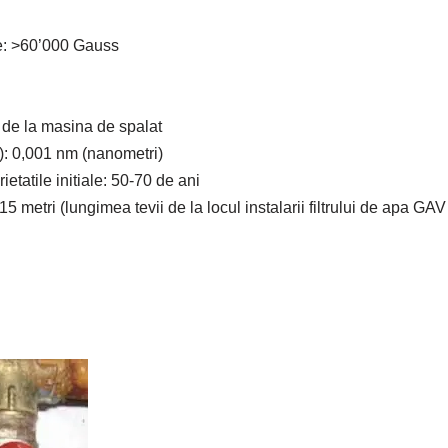
e: >60’000 Gauss
 de la masina de spalat
e): 0,001 nm (nanometri)
etatile initiale: 50-70 de ani
5 metri (lungimea tevii de la locul instalarii filtrului de apa GA