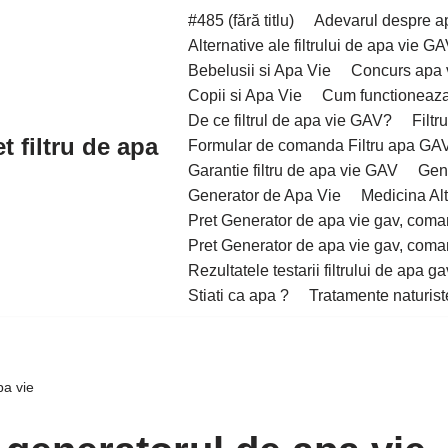
#485 (fără titlu)
Adevarul despre a
Alternative ale filtrului de apa vie G
Bebelusii si Apa Vie
Concurs apa 
Copii si Apa Vie
Cum functioneaza
De ce filtrul de apa vie GAV?
Filtr
t filtru de apa
Formular de comanda Filtru apa GA
Garantie filtru de apa vie GAV
Gene
Generator de Apa Vie
Medicina Alt
Pret Generator de apa vie gav, coman
Pret Generator de apa vie gav, coman
Rezultatele testarii filtrului de apa ga
Stiati ca apa ?
Tratamente naturist
pa vie