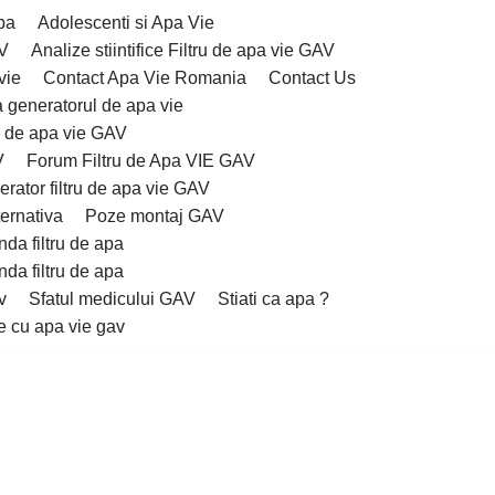
pa
Adolescenti si Apa Vie
AV
Analize stiintifice Filtru de apa vie GAV
vie
Contact Apa Vie Romania
Contact Us
 generatorul de apa vie
u de apa vie GAV
V
Forum Filtru de Apa VIE GAV
rator filtru de apa vie GAV
ernativa
Poze montaj GAV
da filtru de apa
da filtru de apa
v
Sfatul medicului GAV
Stiati ca apa ?
e cu apa vie gav