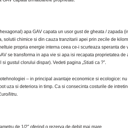
al hexagonal) apa GAV capata un usor gust de gheata / zapada (in
apa, solutii chimice si din cauza tranzitarii apei prin zecile de ki
eltuie propria energie interna ceea ce-i scurteaza speranta de v
AV se transforma in apa vie si apa isi recapata proprietatea de a 
si gustul clorului dispar). Vedeti pagina „Stiati ca ?”.
notehnologiei – in principal avantaje economice si ecologice: nu 
 uza si deteriora in timp. Ca si consecinta costurile de intretin
uro/litru.
diametru de 1/2″ oferind o rezerva de debit mai mare