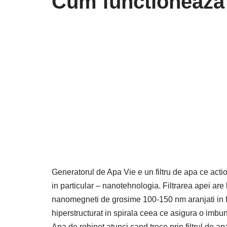
Cum functioneaza 
Generatorul de Apa Vie e un filtru de apa ce actio
in particular – nanotehnologia. Filtrarea apei are
nanomegneti de grosime 100-150 nm aranjati in 
hiperstructurat in spirala ceea ce asigura o imbun
Apa de robinet atunci cand trece prin filtrul de a