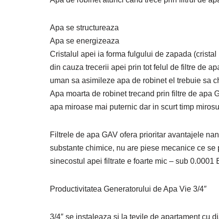
Apa se structureaza
Apa se energizeaza
Cristalul apei ia forma fulgului de zapada (crist
din cauza trecerii apei prin tot felul de filtre de 
uman sa asimileze apa de robinet el trebuie sa ch
Apa moarta de robinet trecand prin filtre de apa G
apa miroase mai puternic dar in scurt timp mirosul 
Filtrele de apa GAV ofera prioritar avantajele na
substante chimice, nu are piese mecanice ce se pot
sinecostul apei filtrate e foarte mic – sub 0.0001 E
Productivitatea Generatorului de Apa Vie 3/4″
3/4″ se instaleaza si la tevile de apartament cu 