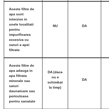
Aceste filtre de
apa sunt
interzise in
unele localitati
NU
DA
pentru
impurificarea
excesiva cu
saruri a apei
filtrate
Aceste filtre de
apa adauga in
DA (daca
apa filtrata
nu e
DA
minerale sau
schimbat
saruri
la timp)
daunatoare sau
periculoase
pentru sanatate