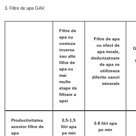
3. Filtre de apa GAV.
Filtre de
apa cu
Filtre de apa
osmoza
cu efect de
G
inversa
apa moale,
sau alte
dedurizatoare
filtre de
de apa ce
apa cu
utilizeaza
mai
diferite saruri
multe
minerale
etape de
filtrare a
apei
Productivitatea
0,5-1,5
3-8 litri apa
acestor filtre de
litri apa
pe min
apa
pe min