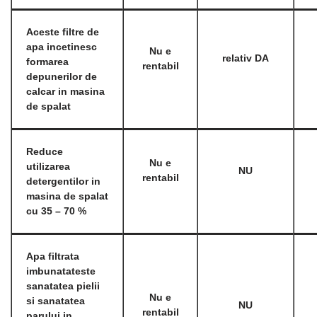
Aceste filtre de
apa incetinesc
Nu e
relativ DA
formarea
rentabil
depunerilor de
calcar in masina
de spalat
Reduce
Nu e
utilizarea
NU
rentabil
detergentilor in
masina de spalat
cu 35 – 70 %
Apa filtrata
imbunatateste
sanatatea pielii
Nu e
si sanatatea
NU
rentabil
parului in