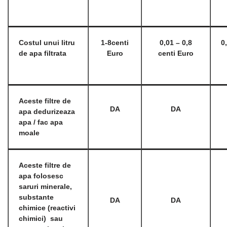
Costul unui litru
1-8
centi
0,01 – 0,8
0
de apa filtrata
Euro
centi Euro
Aceste filtre de
DA
DA
apa dedurizeaza
apa / fac apa
moale
Aceste filtre de
apa folosesc
saruri minerale,
substante
DA
DA
chimice (reactivi
chimici) sau